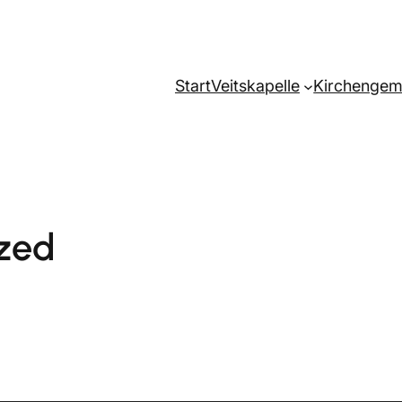
Start
Veitskapelle
Kirchengem
zed